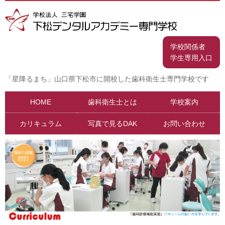
学校関係者
学生専用入口
「星降るまち」山口県下松市に開校した歯科衛生士専門学校です
HOME
歯科衛生士とは
学校案内
カリキュラム
写真で見るDAK
お問い合わせ