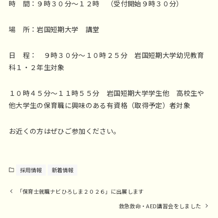
時 間：９時３０分～１２時 （受付開始９時３０分）
場 所：岩国短期大学 講堂
日 程： ９時３０分～１０時２５分 岩国短期大学幼児教育
科１・２年生対象
１０時４５分～１１時５５分 岩国短期大学学生他 高校生や
他大学生の保育職に興味のある有資格（取得予定）者対象
お近くの方はぜひご参加ください。
採用情報
新着情報
「保育士就職ナビひろしま２０２６」に出展します
救急救命・AED講習会をしました